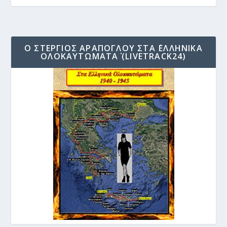
Ο ΣΤΈΡΓΙΟΣ ΑΡΆΠΟΓΛΟΥ ΣΤΑ ΄ΕΛΛΗΝΙΚΆ
ΟΛΟΚΑΥΤΏΜΑΤΑ΄ (LIVETRACK24)