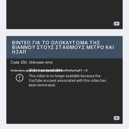
ΒΊΝΤΕΟ ΓΙΑ ΤΟ ΟΛΟΚΑΎΤΩΜΑ ΤΗΣ
ΒΙΆΝΝΟΥ ΣΤΟΥΣ ΣΤΑΘΜΟΎΣ ΜΕΤΡΟ ΚΑΙ
ΗΣΑΠ
Πρόγραμμα
Code 150: Unknown error.
Αναπαραγωγής
Ανάκτηση αρχείου: https://youtu.be/AzoPwSarCqA?_=3
Βίντεο