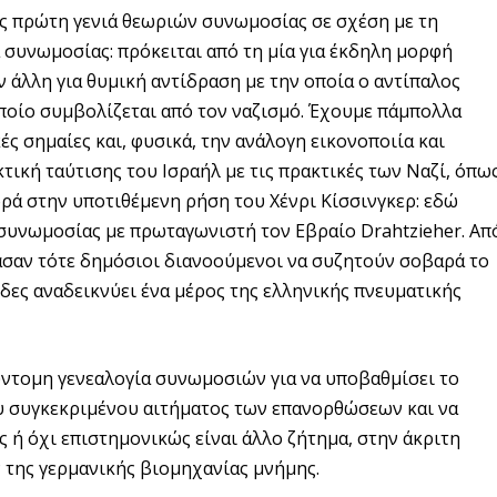
ς πρώτη γενιά θεωριών συνωμοσίας σε σχέση με τη
α συνωμοσίας: πρόκειται από τη μία για έκδηλη μορφή
ν άλλη για θυμική αντίδραση με την οποία ο αντίπαλος
οποίο συμβολίζεται από τον ναζισμό. Έχουμε πάμπολλα
ές σημαίες και, φυσικά, την ανάλογη εικονοποιία και
τική ταύτισης του Ισραήλ με τις πρακτικές των Ναζί, όπω
ορά στην υποτιθέμενη ρήση του Χένρι Κίσσινγκερ: εδώ
 συνωμοσίας με πρωταγωνιστή τον Εβραίο Drahtzieher. Απ
τασαν τότε δημόσιοι διανοούμενοι να συζητούν σοβαρά το
ίδες αναδεικνύει ένα μέρος της ελληνικής πνευματικής
σύντομη γενεαλογία συνωμοσιών για να υποβαθμίσει το
 συγκεκριμένου αιτήματος των επανορθώσεων και να
ίς ή όχι επιστημονικώς είναι άλλο ζήτημα, στην άκριτη
 της γερμανικής βιομηχανίας μνήμης.