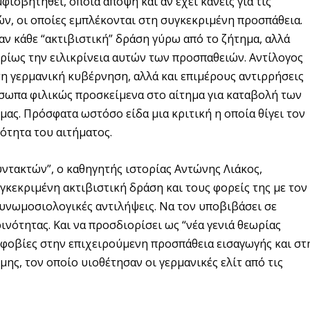
ισβητηθεί, όποια άποψη και αν έχει κανείς για τις
ν, οι οποίες εμπλέκονται στη συγκεκριμένη προσπάθεια.
υαν κάθε “ακτιβιστική” δράση γύρω από το ζήτημα, αλλά
υρίως την ειλικρίνεια αυτών των προσπαθειών. Αντίλογος
τη γερμανική κυβέρνηση, αλλά και επιμέρους αντιρρήσεις
σωπα φιλικώς προσκείμενα στο αίτημα για καταβολή των
ας. Πρόσφατα ωστόσο είδα μια κριτική η οποία θίγει τον
ότητα του αιτήματος.
υντακτών”, ο καθηγητής ιστορίας Αντώνης Λιάκος,
γκεκριμένη ακτιβιστική δράση και τους φορείς της με τον
συνωμοσιολογικές αντιλήψεις. Να τον υποβιβάσει σε
νότητας. Και να προσδιορίσει ως “νέα γενιά θεωρίας
ι φοβίες στην επιχειρούμενη προσπάθεια εισαγωγής και στ
ης, τον οποίο υιοθέτησαν οι γερμανικές ελίτ από τις