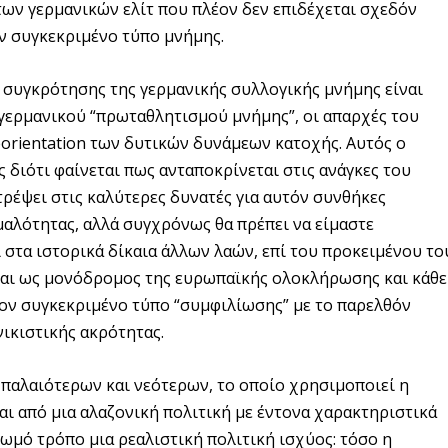
 των γερμανικών ελίτ που πλέον δεν επιδέχεται σχεδόν
ν συγκεκριμένο τύπο μνήμης.
 συγκρότησης της γερμανικής συλλογικής μνήμης είναι
 γερμανικού “πρωταθλητισμού μνήμης”, οι απαρχές του
eorientation των δυτικών δυνάμεων κατοχής. Αυτός ο
ς διότι φαίνεται πως ανταποκρίνεται στις ανάγκες του
τρέψει στις καλύτερες δυνατές για αυτόν συνθήκες
μαλότητας, αλλά συγχρόνως θα πρέπει να είμαστε
 στα ιστορικά δίκαια άλλων λαών, επί του προκειμένου το
και ως μονόδρομος της ευρωπαϊκής ολοκλήρωσης και κάθε
τον συγκεκριμένο τύπο “συμφιλίωσης” με το παρελθόν
νικιστικής ακρότητας.
παλαιότερων και νεότερων, το οποίο χρησιμοποιεί η
αι από μια αλαζονική πολιτική με έντονα χαρακτηριστικά
ωμό τρόπο μια ρεαλιστική πολιτική ισχύος: τόσο η