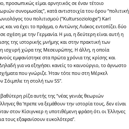
μο, προσωπικώς είμαι αρνητικός σε έναν τέτοιο
εωριών συνομωσίας”, κατά αντιστοιχία του όρου “πολιτική
νιολόγος του πολιτισμού (“Kultursoziologe”) Karl
ς και να έχει το πράγμα, ο Αντώνης Λιάκος εντοπίζει δύο
ε σχέση με την Γερμανία. Η μια, η δεύτερη είναι αυτή η
ισης της ιστορικής μνήμης και στην πρακτική των
η ισχυρή χώρα της Μεσευρώπης. Η άλλη, η οποία
ανούς εμφανίστηκε στα πρώτα χρόνια της κρίσης και
Δηλαδή για να εξηγήσει κανείς το καινούργιο, το άγνωστο
 σχήματα που γνώριζε. Ήταν τότε που στη Μέρκελ
ν Σόιμπλε τη στολή των SS”.
 βαθύτερη ρίζα αυτής της “νέας γενιάς θεωριών
λληνες θα ‘πρεπε να ξεμάθουν την ιστορία τους, δεν είναι
όταν στον Κίσιγνκερ η υποτιθέμενη φράση ότι οι Έλληνες
για τους εξαφανίσουν ευκολότερα”.