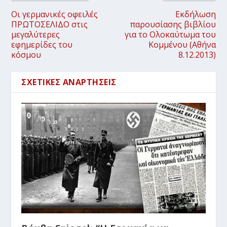
Οι γερμανικές οφειλές
Εκδήλωση
ΠΡΩΤΟΣΕΛΙΔΟ στις
παρουσίασης βιβλίου
μεγαλύτερες
για το Ολοκαύτωμα του
εφημερίδες του
Κομμένου (Αθήνα
κόσμου
8.12.2013)
ΣΧΕΤΙΚΈΣ ΑΝΑΡΤΉΣΕΙΣ