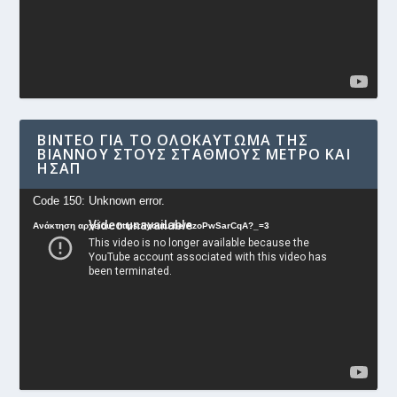
ΒΊΝΤΕΟ ΓΙΑ ΤΟ ΟΛΟΚΑΎΤΩΜΑ ΤΗΣ
ΒΙΆΝΝΟΥ ΣΤΟΥΣ ΣΤΑΘΜΟΎΣ ΜΕΤΡΟ ΚΑΙ
ΗΣΑΠ
Πρόγραμμα
Code 150: Unknown error.
Αναπαραγωγής
Ανάκτηση αρχείου: https://youtu.be/AzoPwSarCqA?_=3
Βίντεο