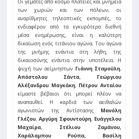
Οι γεμάτες από κόσμο πλατείες και μνημεία
των χωριών και των πόλεων, οι
αναρίθμητες τηλεοπτικές εκπομπές, το
ενδιαφέρον από τα εγκυρότερα διεθνή
μέσα ενημέρωσης, είναι η καλύτερη
δικαίωση ενός τιτάνιου αγώνα. Του αγώνα
της μνήμης ενάντια στη λήθη, της
δικαιοσύνης ενάντια στην υποτέλεια. Η
ψυχή των αείμνηστων
Γιάννη Σταμούλη
,
Απόστολου Σάντα
,
Γεώργιου
Αλέξανδρου Μαγκάκη
,
Πέτρου Ανταίου
είμαστε βέβαιοι ότι μπορεί πλέον να
αναπαυθεί. Η καρδιά των αειθαλών
αγωνιστών της Αντίστασης
Μανόλη
Γλέζου
,
Αργύρη Σφουντούρη
,
Ευάγγελου
Μαχαίρα
,
Στέλιου Ζαμάνου,
Χαράλαμπου Ρούπα, Βασίλη