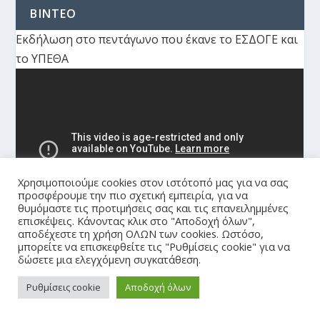
ΒΙΝΤΕΟ
Εκδήλωση στο πεντάγωνο που έκανε το ΕΣΔΟΓΕ και
το ΥΠΕΘΑ
Χρησιμοποιούμε cookies στον ιστότοπό μας για να σας
προσφέρουμε την πιο σχετική εμπειρία, για να
θυμόμαστε τις προτιμήσεις σας και τις επανειλημμένες
επισκέψεις. Κάνοντας κλικ στο "Αποδοχή όλων",
αποδέχεστε τη χρήση ΟΛΩΝ των cookies. Ωστόσο,
μπορείτε να επισκεφθείτε τις "Ρυθμίσεις cookie" για να
Αρχειακή εκπομπή του Σαββίδη από την ΕΤ3
δώσετε μια ελεγχόμενη συγκατάθεση.
Ρυθμίσεις cookie
Αποδοχή όλων