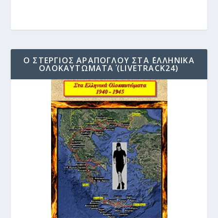
Ο ΣΤΈΡΓΙΟΣ ΑΡΆΠΟΓΛΟΥ ΣΤΑ ΄ΕΛΛΗΝΙΚΆ
ΟΛΟΚΑΥΤΏΜΑΤΑ΄ (LIVETRACK24)