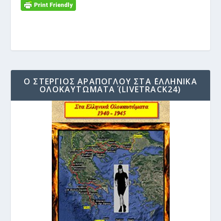
Ο ΣΤΈΡΓΙΟΣ ΑΡΆΠΟΓΛΟΥ ΣΤΑ ΄ΕΛΛΗΝΙΚΆ
ΟΛΟΚΑΥΤΏΜΑΤΑ΄ (LIVETRACK24)