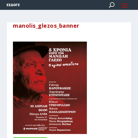
manolis_glezos_banner