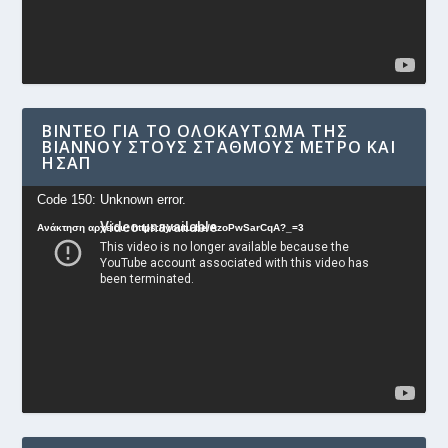
ΒΊΝΤΕΟ ΓΙΑ ΤΟ ΟΛΟΚΑΎΤΩΜΑ ΤΗΣ
ΒΙΆΝΝΟΥ ΣΤΟΥΣ ΣΤΑΘΜΟΎΣ ΜΕΤΡΟ ΚΑΙ
ΗΣΑΠ
Πρόγραμμα
Code 150: Unknown error.
Αναπαραγωγής
Ανάκτηση αρχείου: https://youtu.be/AzoPwSarCqA?_=3
Βίντεο