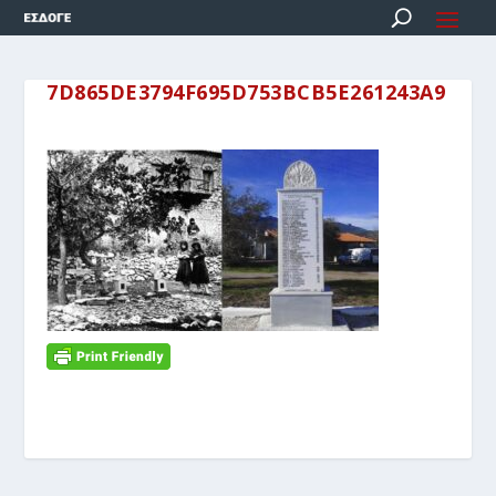
7D865DE3794F695D753BCB5E261243A9