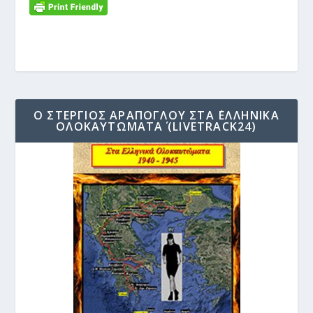
Ο ΣΤΈΡΓΙΟΣ ΑΡΆΠΟΓΛΟΥ ΣΤΑ ΄ΕΛΛΗΝΙΚΆ
ΟΛΟΚΑΥΤΏΜΑΤΑ΄ (LIVETRACK24)