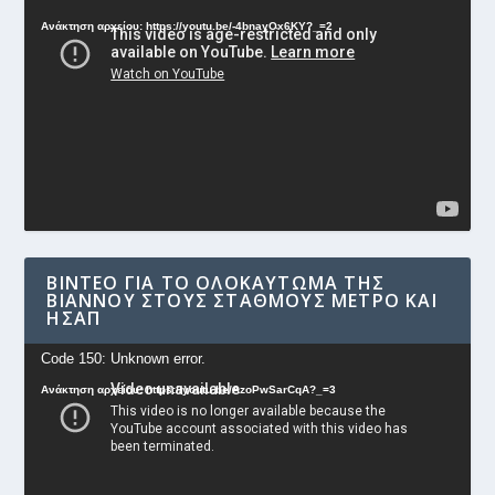
Αναπαραγωγής
Ανάκτηση αρχείου: https://youtu.be/-4bnayOx6KY?_=2
Βίντεο
ΒΊΝΤΕΟ ΓΙΑ ΤΟ ΟΛΟΚΑΎΤΩΜΑ ΤΗΣ
ΒΙΆΝΝΟΥ ΣΤΟΥΣ ΣΤΑΘΜΟΎΣ ΜΕΤΡΟ ΚΑΙ
ΗΣΑΠ
Πρόγραμμα
Code 150: Unknown error.
Αναπαραγωγής
Ανάκτηση αρχείου: https://youtu.be/AzoPwSarCqA?_=3
Βίντεο