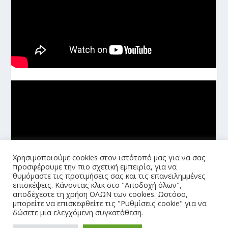
Χρησιμοποιούμε cookies στον ιστότοπό μας για να σας
προσφέρουμε την πιο σχετική εμπειρία, για να
θυμόμαστε τις προτιμήσεις σας και τις επανειλημμένες
επισκέψεις. Κάνοντας κλικ στο "Αποδοχή όλων",
αποδέχεστε τη χρήση ΟΛΩΝ των cookies. Ωστόσο,
μπορείτε να επισκεφθείτε τις "Ρυθμίσεις cookie" για να
δώσετε μια ελεγχόμενη συγκατάθεση.