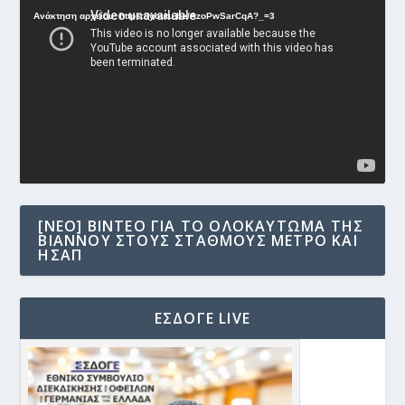
Αναπαραγωγής
Ανάκτηση αρχείου: https://youtu.be/AzoPwSarCqA?_=3
Βίντεο
[NEO] ΒΊΝΤΕΟ ΓΙΑ ΤΟ ΟΛΟΚΑΎΤΩΜΑ ΤΗΣ
ΒΙΆΝΝΟΥ ΣΤΟΥΣ ΣΤΑΘΜΟΎΣ ΜΕΤΡΟ ΚΑΙ
ΗΣΑΠ
ΕΣΔΟΓΕ LIVE