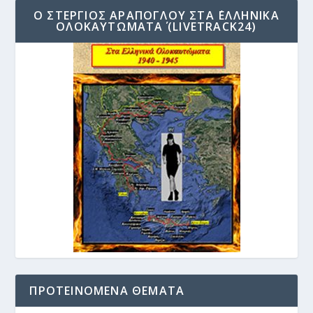
Ο ΣΤΈΡΓΙΟΣ ΑΡΆΠΟΓΛΟΥ ΣΤΑ ΄ΕΛΛΗΝΙΚΆ
ΟΛΟΚΑΥΤΏΜΑΤΑ΄ (LIVETRACK24)
ΠΡΟΤΕΙΝΌΜΕΝΑ ΘΈΜΑΤΑ