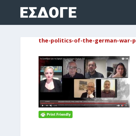
the-politics-of-the-german-war-