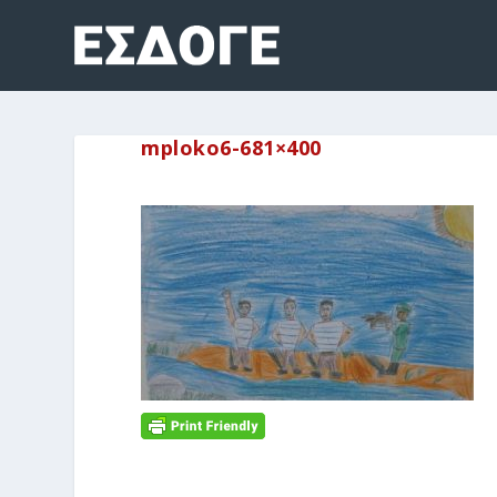
mploko6-681×400