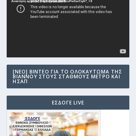
Αναπαραγωγής
Ανάκτηση αρχείου: https://youtu.be/AzoPwSarCqA?_=3
Βίντεο
[NEO] ΒΊΝΤΕΟ ΓΙΑ ΤΟ ΟΛΟΚΑΎΤΩΜΑ ΤΗΣ
ΒΙΆΝΝΟΥ ΣΤΟΥΣ ΣΤΑΘΜΟΎΣ ΜΕΤΡΟ ΚΑΙ
ΗΣΑΠ
ΕΣΔΟΓΕ LIVE