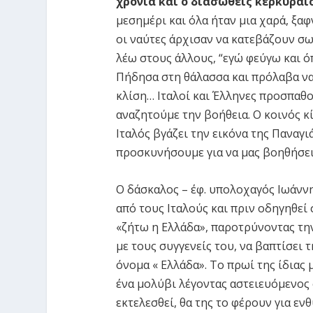
χρόνια και ο διασωθείς κερκυραί
μεσημέρι και όλα ήταν μια χαρά, ξαφ
οι ναύτες άρχισαν να κατεβάζουν σω
λέω στους άλλους, “εγώ φεύγω και όπ
Πήδησα στη θάλασσα και πρόλαβα να
κλίση… Ιταλοί και Έλληνες προσπαθο
αναζητούμε την βοήθεια. Ο κοινός κ
Ιταλός βγάζει την εικόνα της Παναγιά
προσκυνήσουμε για να μας βοηθήσει
Ο δάσκαλος – έφ. υπολοχαγός Ιωάνν
από τους Ιταλούς και πριν οδηγηθεί
«ζήτω η Ελλάδα», παροτρύνοντας την
με τους συγγενείς του, να βαπτίσει 
όνομα « Ελλάδα». Το πρωί της ίδιας μ
ένα μολύβι λέγοντας αστειευόμενος 
εκτελεσθεί, θα της το φέρουν για εν