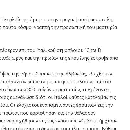
ς Γκερλιώτης, όμηρος στην τραγική αυτή αποστολή,
ιο τούτο κόσμο, γραπτή την προσωπική του μαρτυρία
τέφεραν επι του Ιταλικού ατμοπλοίου “Citta Di
ρινάς ώρας και την πρωίαν της επομένης έστριψε απο
 ύψος της νήσου Σάσωνος της Αλβανίας, εδέχθημεν
υποβρύχιον και ακινητοποίησε το πλοίον, επι του
το άνω των 800 Ιταλών στρατιωτών, τυγχάνοντες
ίος εμεγάλωσε διότι οι Ιταλοί ναύτες κατέλαβαν τις
ου. Οι ελάχιστοι εναπομείναντες έρριπταν εις την
ι πρώτοι που ερρίφθησαν εις την θάλασσαν
ι ανερριχήθησαν εις τας ελαστικάς λέμβους ήρχισαν
φθη κατόπιν και η δευτέρα τορπίλη, η οποία εβύθισε