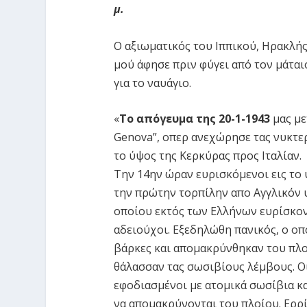
μ.
Ο αξιωματικός του Ιππικού, Ηρακλή
μού άφησε πριν φύγει από τον μάτα
για το ναυάγιο.
«
Το απόγευμα της 20-1-1943
μας με
Genova”, οπερ ανεχώρησε τας νυκτε
το ύψος της Κερκύρας προς Ιταλίαν.
Την 14ην ώραν ευρισκόμενοι εις το
την πρώτην τορπίλην απο Αγγλικόν 
οποίου εκτός των Ελλήνων ευρίσκον
αδειούχοι. Εξεδηλώθη πανικός, ο οπο
βάρκες και απομακρύνθηκαν του πλοί
θάλασσαν τας σωσιβίους λέμβους. Ο
εφοδιασμένοι με ατομικά σωσίβια κα
να απομακρύνονται του πλοίου. Ερρί