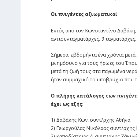
Οι πνιγέντες αξιωματικοί
Εκτός από τον Κωνσταντίνο Δαβάκη,
αντισυνταγματάρχες, 9 ταγματάρχες,
Σήμερα, εβδομήντα ένα χρόνια μετά,
μνημόσυνο για τους ήρωες του Έπου
μετά τη ζωή τους στα παγωμένα νερά
ήταν συμμαχικό το υποβρύχιο που τ
Ο πλήρης κατάλογος των πνιγέντ
έχει ως εξής
:
1) Δαβάκης Κων. συντ/ρχης Αθήνα
2) Γεωργούλας Νικόλαος συντ/ρχης
3) Καποδίστριας Α. συντ/ρχης Ζάκυν