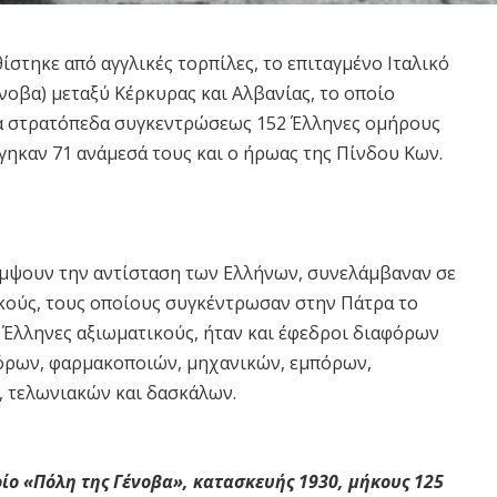
ίστηκε από αγγλικές τορπίλες, το επιταγμένο Ιταλικό
ένοβα) μεταξύ Κέρκυρας και Αλβανίας, το οποίο
κά στρατόπεδα συγκεντρώσεως 152 Έλληνες ομήρους
γηκαν 71 ανάμεσά τους και ο ήρωας της Πίνδου Κων.
 κάμψουν την αντίσταση των Ελλήνων, συνελάμβαναν σε
κούς, τους οποίους συγκέντρωσαν στην Πάτρα το
 Έλληνες αξιωματικούς, ήταν και έφεδροι διαφόρων
γόρων, φαρμακοποιών, μηχανικών, εμπόρων,
 τελωνιακών και δασκάλων.
οίο «Πόλη της Γένοβα», κατασκευής 1930, μήκους 125