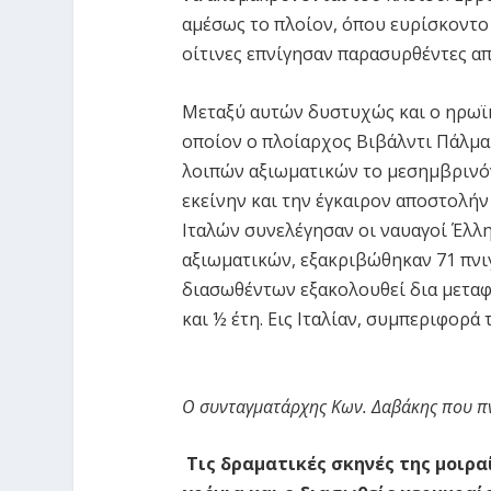
αμέσως το πλοίον, όπου ευρίσκοντο
οίτινες επνίγησαν παρασυρθέντες απ
Μεταξύ αυτών δυστυχώς και ο ηρωϊκ
οποίον ο πλοίαρχος Βιβάλντι Πάλμα 
λοιπών αξιωματικών το μεσημβρινόν
εκείνην και την έγκαιρον αποστολή
Ιταλών συνελέγησαν οι ναυαγοί Έλλη
αξιωματικών, εξακριβώθηκαν 71 πνι
διασωθέντων εξακολουθεί δια μεταφ
και ½ έτη. Εις Ιταλίαν, συμπεριφορά
Ο συνταγματάρχης Κων. Δαβάκης που πν
Τις δραματικές σκηνές της μοιρα