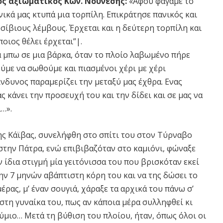
ος αξιωματικός Κων. Νούνεσης:
«Αφού φάγαμε το
νικά μας κτυπά μια τορπίλη. Επικράτησε πανικός και
σίβιους λέμβους. Έρχεται και η δεύτερη τορπίλη και
οιος θέλει έρχεται”|.
 μπω σε μια βάρκα, όταν το πλοίο λαβωμένο πήρε
ύμε να σωθούμε και πιασμένοι χέρι με χέρι
ίνδυνος παραμερίζει την μεταξύ μας έχθρα. Ενας
ς κάνει την προσευχή του και την δίδει και σε μας να
…».
ης Κάϊβας, συνελήφθη στο σπίτι του στον Τύρναβο
 στην Πάτρα, ενώ επιβιβαζόταν στο καμιόνι, φώναξε
 ίδια στιγμή μία γειτόνισσα του που βρισκόταν εκεί
την 7 μηνών αβάπτιστη κόρη του και να της δώσει το
έρας, μ’ έναν σουγιά, χάραξε τα αρχικά του πάνω σ’
στη γυναίκα του, πως αν κάποια μέρα συλληφθεί κι
θύμιο… Μετά τη βύθιση του πλοίου, ήταν, όπως όλοι οι