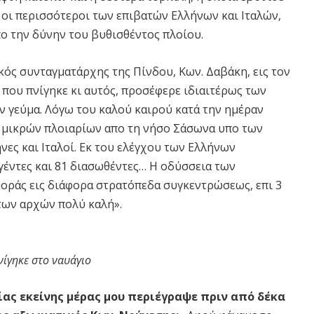
 οι περισσότεροι των επιβατών Ελλήνων και Ιταλών,
ο την δύνην του βυθισθέντος πλοίου.
ός συνταγματάρχης της Πίνδου, Κων. Δαβάκη, εις τον
που πνίγηκε κι αυτός, προσέφερε ιδιαιτέρως των
 γεύμα. Λόγω του καλού καιρού κατά την ημέραν
ν μικρών πλοιαρίων απο τη νήσο Σάσωνα υπο των
νες και Ιταλοί. Εκ του ελέγχου των Ελλήνων
γέντες και 81 διασωθέντες… Η οδύσσεια των
οράς εις διάφορα στρατόπεδα συγκεντρώσεως, επι 3
 των αρχών πολύ καλή».
ίγηκε στο ναυάγιο
ίας εκείνης μέρας μου περιέγραψε πριν από δέκα