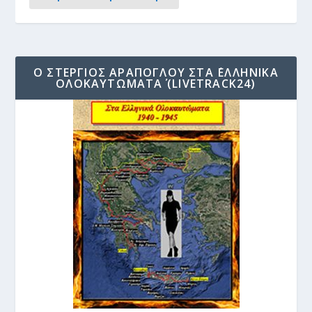
Ο ΣΤΈΡΓΙΟΣ ΑΡΆΠΟΓΛΟΥ ΣΤΑ ΄ΕΛΛΗΝΙΚΆ
ΟΛΟΚΑΥΤΏΜΑΤΑ΄ (LIVETRACK24)