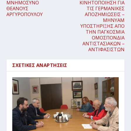
ΜΝΗΜΟΣΥΝΟ
ΚΙΝΗΤΟΠΟΙΗΣΗ ΓΙΑ
ΘΕΑΝΟΥΣ
ΤΙΣ ΓΕΡΜΑΝΙΚΕΣ
ΑΡΓΥΡΟΠΟΥΛΟΥ
ΑΠΟΖΗΜΙΩΣΕΙΣ –
ΜΗΝΥΑΜ
ΥΠΟΣΤΗΡΙΞΗΣ ΑΠΟ
ΤΗΝ ΠΑΓΚΟΣΜΙΑ
ΟΜΟΣΠΟΝΔΙΑ
ΑΝΤΙΣΤΑΣΙΑΚΩΝ –
ΑΝΤΙΦΑΣΙΣΤΩΝ
ΣΧΕΤΙΚΈΣ ΑΝΑΡΤΉΣΕΙΣ