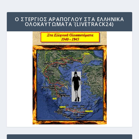
Ο ΣΤΈΡΓΙΟΣ ΑΡΆΠΟΓΛΟΥ ΣΤΑ ΄ΕΛΛΗΝΙΚΆ
ΟΛΟΚΑΥΤΏΜΑΤΑ΄ (LIVETRACK24)